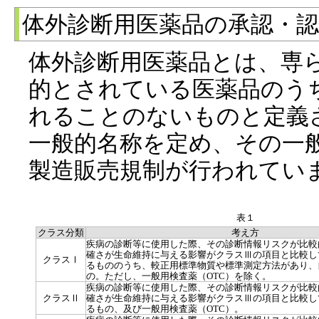
体外診断用医薬品の承認・
体外診断用医薬品とは、専
的とされている医薬品のう
れることのないものと定義
一般的名称を定め、その一
製造販売規制が行われてい
表１
クラス分類
考え方
疾病の診断等に使用した際、その診断情報リスクが比較
確さが生命維持に与える影響がクラスⅢの項目と比較し
クラスⅠ
るもののうち、較正用標準物質や標準測定方法があり、
の。ただし、一般用検査薬（OTC）を除く。
疾病の診断等に使用した際、その診断情報リスクが比較
クラスⅡ
確さが生命維持に与える影響がクラスⅢの項目と比較し
るもの、及び一般用検査薬（OTC）。