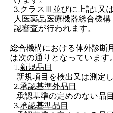
3.クラスⅢ並びに上記1又
人医薬品医療機器総合機構
認審査が行われます。
総合機構における体外診断
は次の通りとなっています
1.
新規品目
新規項目を検出又は測定
2.
承認基準外品目
承認基準の定めのない品
3.
承認基準品目