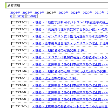
新着情報
2026年
2025年
2024年
2023年
2022年
2021年
2020年
2019年
年
2007年
2006年
[2023/12/28]
＜機器＞「核医学診断用ポジトロンCT装置基準の改
[2023/12/28]
＜機器＞「汎用針付注射筒に関する取扱い案」への意
[2023/12/28]
＜機器＞「インスリン皮下投与用注射筒等承認基準の
[2023/12/22]
＜機器＞基本要件適合性チェックリストの改正（1基
[2023/12/20]
＜機器＞一般的名称の定義変更（1件）
[2023/11/22]
＜機器＞「デジタル印象採得装置」の審査ポイントを
[2023/11/13]
＜機器＞「医療機器に係る日本産業規格の改正案」へ
[2023/11/02]
＜機器＞一般的名称の追加（2件）及び定義等の変更
[2023/10/18]
＜機器＞認証基準の制定（1件）
[2023/10/03]
＜機器＞「医療機器に係る日本産業規格の改正案」へ
[2023/10/03]
＜機器＞「医療機器に係る日本産業規格の改正案」へ
[2023/10/03]
＜機器＞「医療機器に係る日本産業規格の改正案」へ
[2023/09/29]
＜機器＞医療機器の審査ポイントとして「不具合報告